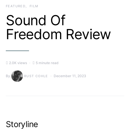
FEATURED
FILM
Sound Of
Freedom Review
2.0K views
5 minute read
By
December 11, 2023
RUST COHLE
Storyline