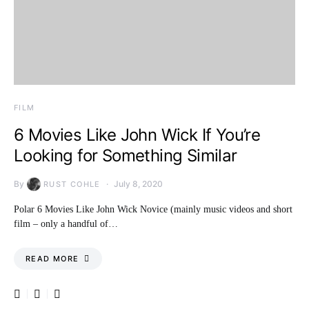
FILM
6 Movies Like John Wick If You’re
Looking for Something Similar
By
July 8, 2020
RUST COHLE
Polar 6 Movies Like John Wick Novice (mainly music videos and short
film – only a handful of…
READ MORE