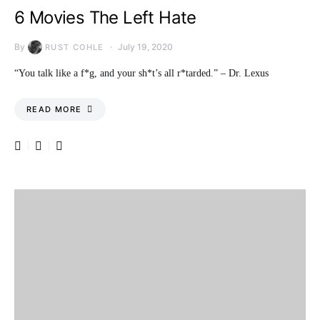
6 Movies The Left Hate
By
July 19, 2020
RUST COHLE
“You talk like a f*g, and your sh*t’s all r*tarded.” – Dr. Lexus
READ MORE