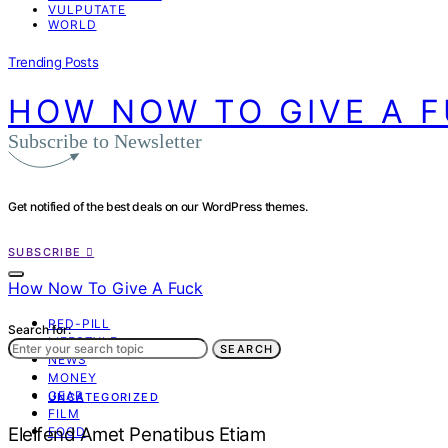
VULPUTATE
WORLD
Trending Posts
HOW NOW TO GIVE A 
Subscribe to Newsletter
Get notified of the best deals on our WordPress themes.
SUBSCRIBE
How Now To Give A Fuck
RED-PILL
Search for:
LIFESTYLE
SEARCH
NEWS
MONEY
GEAR
UNCATEGORIZED
FILM
Eleifend Amet Penatibus Etiam
FOOD