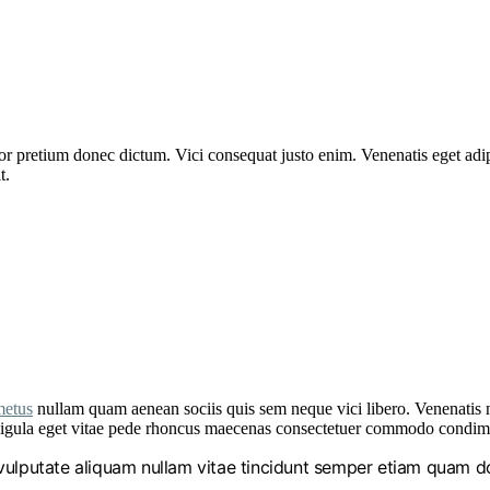
r pretium donec dictum. Vici consequat justo enim. Venenatis eget adip
t.
metus
nullam quam aenean sociis quis sem neque vici libero. Venenatis 
pus ligula eget vitae pede rhoncus maecenas consectetuer commodo cond
o vulputate aliquam nullam vitae tincidunt semper etiam quam 