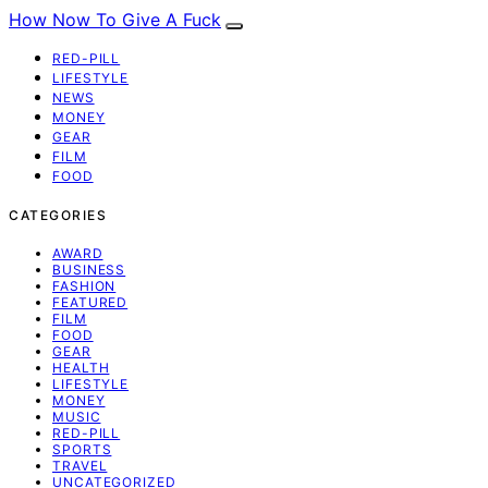
How Now To Give A Fuck
RED-PILL
LIFESTYLE
NEWS
MONEY
GEAR
FILM
FOOD
CATEGORIES
AWARD
BUSINESS
FASHION
FEATURED
FILM
FOOD
GEAR
HEALTH
LIFESTYLE
MONEY
MUSIC
RED-PILL
SPORTS
TRAVEL
UNCATEGORIZED