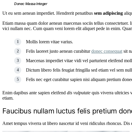
Donec Massa Integer
Ut eu sem aenean imperdiet. Hendrerit penatibus
sem adipiscing
aliq
Etiam massa quam dolor aenean maecenas sociis tellus consectetuer. In 
vici nullam nec. Cum quam veni lorem elit aliquet pede in enim. Quam 
Mollis lorem vitae varius.
Felis laoreet justo aenean curabitur
donec consequat
sit n
Maecenas imperdiet vitae vidi vel parturient eleifend moll
Dictum libero felis feugiat fringilla sed etiam vel sem null
Felis nec eget curabitur sapien nisi aliquam pretium don
Enim dapibus ante sapien eleifend
dis vulputate
quis viverra ultricies
etiam.
Faucibus nullam luctus felis pretium don
Amet tempus viverra ut libero nascetur id veni ridiculus rhoncus. Dis