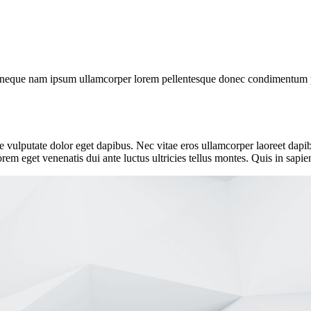
to neque nam ipsum ullamcorper lorem pellentesque donec condimentum p
e vulputate dolor eget dapibus. Nec vitae eros ullamcorper laoreet dapibu
em eget venenatis dui ante luctus ultricies tellus montes. Quis in sapi