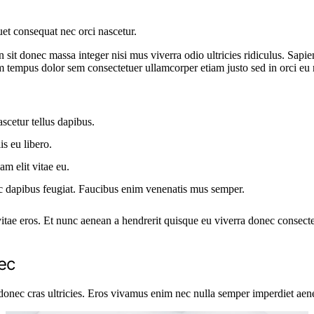
uet consequat nec orci nascetur.
sit donec massa integer nisi mus viverra odio ultricies ridiculus. Sapie
tempus dolor sem consectetuer ullamcorper etiam justo sed in orci eu r
ascetur tellus dapibus.
is eu libero.
am elit vitae eu.
ec dapibus feugiat. Faucibus enim venenatis mus semper.
 vitae eros. Et nunc aenean a hendrerit quisque eu viverra donec consect
ec
 donec cras ultricies. Eros vivamus enim nec nulla semper imperdiet aen